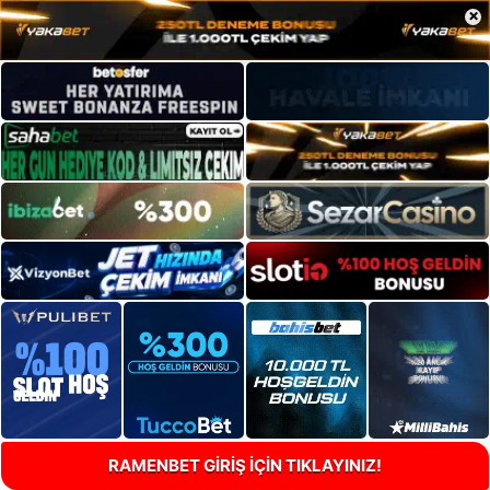
×
RAMENBET GİRİŞ İÇİN TIKLAYINIZ!