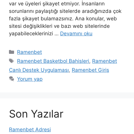
var ve üyeleri şikayet etmiyor. İnsanların
sorunlarını paylaştığı sitelerde aradığınızda çok
fazla şikayet bulamazsınız. Ana konular, web
sitesi değişiklikleri ve bazı web sitelerinde
yapabileceklerinizi …
Devamını oku
Kategoriler
Ramenbet
Etiketler
Ramenbet Basketbol Bahisleri
,
Ramenbet
Canlı Destek Uygulaması
,
Ramenbet Giriş
Yorum yap
Son Yazılar
Ramenbet Adresi