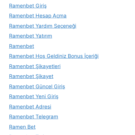
Ramenbet Giriş
Ramenbet Hesap Açma
Ramenbet Yardım Seçeneği
Ramenbet Yatırım
Ramenbet
Ramenbet Hoş Geldiniz Bonus İçeriği
Ramenbet Şikayetleri
Ramenbet Şikayet
Ramenbet Güncel Giriş
Ramenbet Yeni Giriş
Ramenbet Adresi
Ramenbet Telegram
Ramen Bet