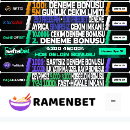
İçeriğe
atla
Menü