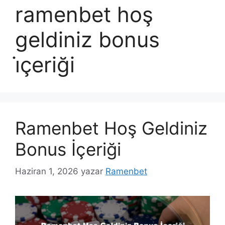
ramenbet hoş
geldiniz bonus
i̇çeriği
Ramenbet Hoş Geldiniz
Bonus İçeriği
Haziran 1, 2026
yazar
Ramenbet