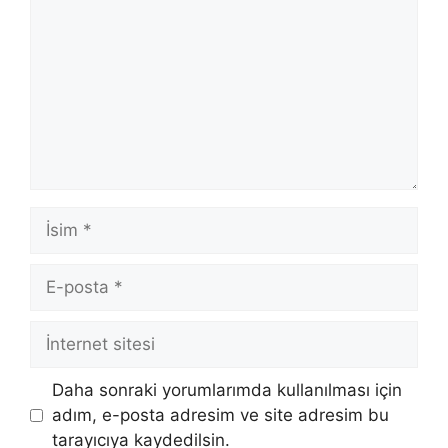
İsim
E-
posta
İnternet
sitesi
Daha sonraki yorumlarımda kullanılması için
adım, e-posta adresim ve site adresim bu
tarayıcıya kaydedilsin.