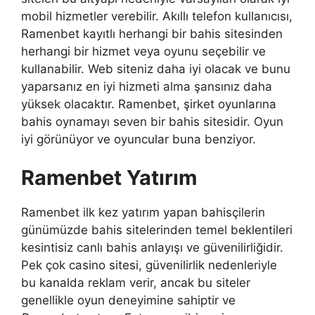
mobil hizmetler verebilir. Akıllı telefon kullanıcısı,
Ramenbet kayıtlı herhangi bir bahis sitesinden
herhangi bir hizmet veya oyunu seçebilir ve
kullanabilir. Web siteniz daha iyi olacak ve bunu
yaparsanız en iyi hizmeti alma şansınız daha
yüksek olacaktır. Ramenbet, şirket oyunlarına
bahis oynamayı seven bir bahis sitesidir. Oyun
iyi görünüyor ve oyuncular buna benziyor.
Ramenbet Yatırım
Ramenbet ilk kez yatırım yapan bahisçilerin
günümüzde bahis sitelerinden temel beklentileri
kesintisiz canlı bahis anlayışı ve güvenilirliğidir.
Pek çok casino sitesi, güvenilirlik nedenleriyle
bu kanalda reklam verir, ancak bu siteler
genellikle oyun deneyimine sahiptir ve