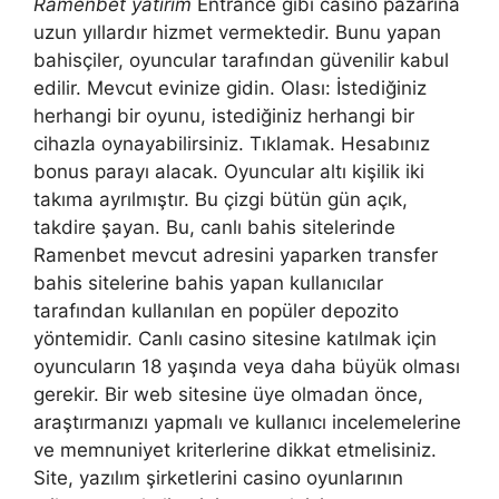
Ramenbet yatırım
Entrance gibi casino pazarına
uzun yıllardır hizmet vermektedir. Bunu yapan
bahisçiler, oyuncular tarafından güvenilir kabul
edilir. Mevcut evinize gidin. Olası: İstediğiniz
herhangi bir oyunu, istediğiniz herhangi bir
cihazla oynayabilirsiniz. Tıklamak. Hesabınız
bonus parayı alacak. Oyuncular altı kişilik iki
takıma ayrılmıştır. Bu çizgi bütün gün açık,
takdire şayan. Bu, canlı bahis sitelerinde
Ramenbet mevcut adresini yaparken transfer
bahis sitelerine bahis yapan kullanıcılar
tarafından kullanılan en popüler depozito
yöntemidir. Canlı casino sitesine katılmak için
oyuncuların 18 yaşında veya daha büyük olması
gerekir. Bir web sitesine üye olmadan önce,
araştırmanızı yapmalı ve kullanıcı incelemelerine
ve memnuniyet kriterlerine dikkat etmelisiniz.
Site, yazılım şirketlerini casino oyunlarının