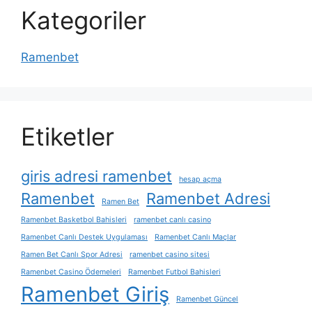
Kategoriler
Ramenbet
Etiketler
giris adresi ramenbet
hesap açma
Ramenbet
Ramenbet Adresi
Ramen Bet
Ramenbet Basketbol Bahisleri
ramenbet canlı casino
Ramenbet Canlı Destek Uygulaması
Ramenbet Canlı Maçlar
Ramen Bet Canlı Spor Adresi
ramenbet casino sitesi
Ramenbet Casino Ödemeleri
Ramenbet Futbol Bahisleri
Ramenbet Giriş
Ramenbet Güncel