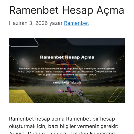
Ramenbet Hesap Açma
Haziran 3, 2026
yazar
Ramenbet
Ramenbet hesap açma Ramenbet bir hesap
oluşturmak için, bazı bilgiler vermeniz gerekir:
Adınız- Doğum Tarihiniz- Telefon Numaranız-