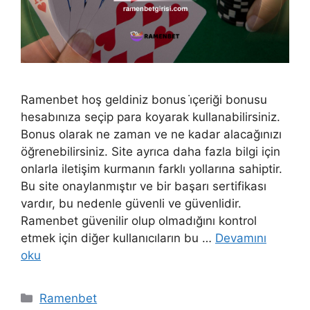
Ramenbet hoş geldiniz bonus i̇çeriği bonusu
hesabınıza seçip para koyarak kullanabilirsiniz.
Bonus olarak ne zaman ve ne kadar alacağınızı
öğrenebilirsiniz. Site ayrıca daha fazla bilgi için
onlarla iletişim kurmanın farklı yollarına sahiptir.
Bu site onaylanmıştır ve bir başarı sertifikası
vardır, bu nedenle güvenli ve güvenlidir.
Ramenbet güvenilir olup olmadığını kontrol
etmek için diğer kullanıcıların bu …
Devamını
oku
Kategoriler
Ramenbet