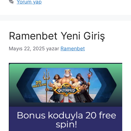
Yorum yap
Ramenbet Yeni Giriş
Mayıs 22, 2025
yazar
Ramenbet