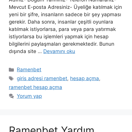
Mevcut E-posta Adresiniz- Üyeliğe katılmak için
yeni bir şifre, insanların sadece bir şey yapması
gerekir. Daha sonra, insanlar çeşitli oyunlara
katılmak istiyorlarsa, para veya para yatırmak
istiyorlarsa bu işlemleri yapmak için hesap
bilgilerini paylaşmaları gerekmektedir. Bunun
dışında site …
Devamını oku
Kategoriler
Ramenbet
Etiketler
giris adresi ramenbet
,
hesap açma
,
ramenbet hesap açma
Yorum yap
Ramenbet Yardım