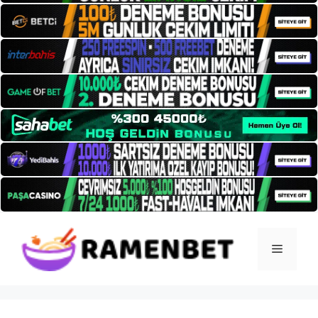
İçeriğe
atla
Menü