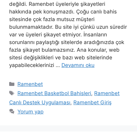
değildi. Ramenbet üyeleriyle şikayetleri
hakkında pek konuşmazdı. Çoğu canlı bahis
sitesinde çok fazla mutsuz müşteri
bulunmamaktadır. Bu site iyi çünkü uzun süredir
var ve üyeleri şikayet etmiyor. İnsanların
sorunlarını paylaştığı sitelerde aradığınızda çok
fazla şikayet bulamazsınız. Ana konular, web
sitesi değişiklikleri ve bazı web sitelerinde
yapabileceklerinizi …
Devamını oku
Kategoriler
Ramenbet
Etiketler
Ramenbet Basketbol Bahisleri
,
Ramenbet
Canlı Destek Uygulaması
,
Ramenbet Giriş
Yorum yap