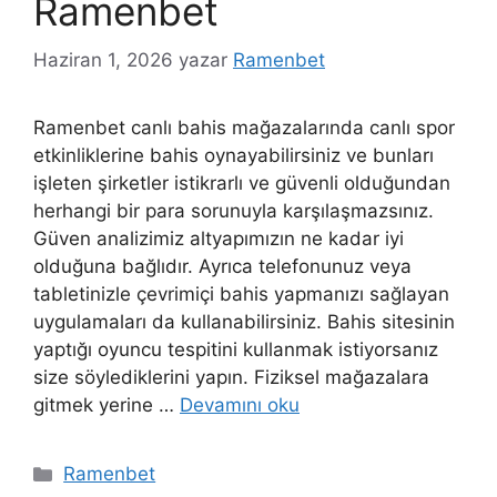
Ramenbet
Haziran 1, 2026
yazar
Ramenbet
Ramenbet canlı bahis mağazalarında canlı spor
etkinliklerine bahis oynayabilirsiniz ve bunları
işleten şirketler istikrarlı ve güvenli olduğundan
herhangi bir para sorunuyla karşılaşmazsınız.
Güven analizimiz altyapımızın ne kadar iyi
olduğuna bağlıdır. Ayrıca telefonunuz veya
tabletinizle çevrimiçi bahis yapmanızı sağlayan
uygulamaları da kullanabilirsiniz. Bahis sitesinin
yaptığı oyuncu tespitini kullanmak istiyorsanız
size söylediklerini yapın. Fiziksel mağazalara
gitmek yerine …
Devamını oku
Kategoriler
Ramenbet