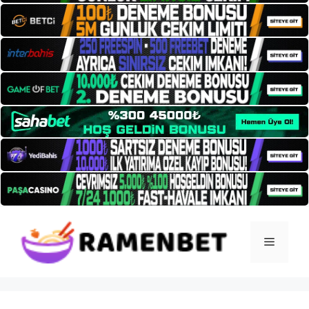
İçeriğe
atla
Menü