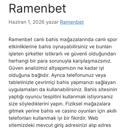
Ramenbet
Haziran 1, 2026
yazar
Ramenbet
Ramenbet canlı bahis mağazalarında canlı spor
etkinliklerine bahis oynayabilirsiniz ve bunları
işleten şirketler istikrarlı ve güvenli olduğundan
herhangi bir para sorunuyla karşılaşmazsınız.
Güven analizimiz altyapımızın ne kadar iyi
olduğuna bağlıdır. Ayrıca telefonunuz veya
tabletinizle çevrimiçi bahis yapmanızı sağlayan
uygulamaları da kullanabilirsiniz. Bahis sitesinin
yaptığı oyuncu tespitini kullanmak istiyorsanız
size söylediklerini yapın. Fiziksel mağazalara
gitmek yerine bahis ve casino oyunları için akıllı
telefonları kullanmak iyi bir fikirdir. Web
sitemizdeki mevcut giriş adresinizi alıp adres