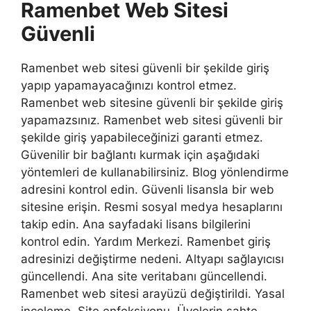
Ramenbet Web Sitesi
Güvenli
Ramenbet web sitesi güvenli bir şekilde giriş
yapıp yapamayacağınızı kontrol etmez.
Ramenbet web sitesine güvenli bir şekilde giriş
yapamazsınız. Ramenbet web sitesi güvenli bir
şekilde giriş yapabileceğinizi garanti etmez.
Güvenilir bir bağlantı kurmak için aşağıdaki
yöntemleri de kullanabilirsiniz. Blog yönlendirme
adresini kontrol edin. Güvenli lisansla bir web
sitesine erişin. Resmi sosyal medya hesaplarını
takip edin. Ana sayfadaki lisans bilgilerini
kontrol edin. Yardım Merkezi. Ramenbet giriş
adresinizi değiştirme nedeni. Altyapı sağlayıcısı
güncellendi. Ana site veritabanı güncellendi.
Ramenbet web sitesi arayüzü değiştirildi. Yasal
inceleme. Site enfeksiyonu. Üyelerin sahte