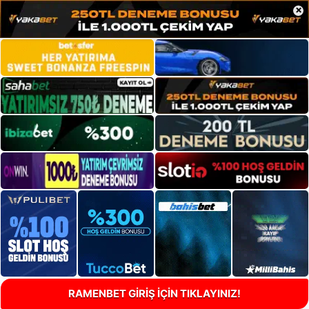
×
RAMENBET GİRİŞ İÇİN TIKLAYINIZ!