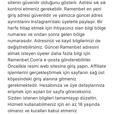
sitenin güvenilir olduğunu gösterir. Adresi sık sık
kontrol etmeniz gerekebilir. Ramenbet en yeni
giriş adresi güvenlidir ve yalnızca güncel adres
ayrıntılarını Instagram’daki üyelerle paylaşır. Bir
harfe hitap etmek için ihtiyacınız olan bilgi bölge
numarası ve ondan sonra gelen bölge
numarasıdır. Adresinizi ve kayıt bilgilerinizi de
değiştirebilirsiniz. Güncel Ramenbet adresini
almak isteyen üyeler daha fazla bilgi için
Ramenbet.Com’a e-posta gönderebilirler.
Öncelikle resmi web sitesine giriş yapın. Affiliate
işlemlerini gerçekleştirmek için sayfanın sağ üst
köşesindeki giriş alanına gitmeniz
gerekmektedir. Hesabınıza ve üye detaylarınıza
erişmek için açılan bir sayfa göreceksiniz.
Sizden istenen bilgileri tamamlayıp düzeltin.
Hizmeti kullanabilmeniz için en az 18 yaşında
olmanız ve kuralları kabul etmeniz