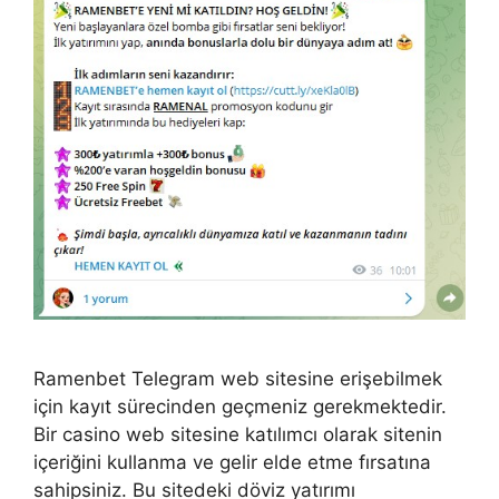
Ramenbet Telegram web sitesine erişebilmek
için kayıt sürecinden geçmeniz gerekmektedir.
Bir casino web sitesine katılımcı olarak sitenin
içeriğini kullanma ve gelir elde etme fırsatına
sahipsiniz. Bu sitedeki döviz yatırımı